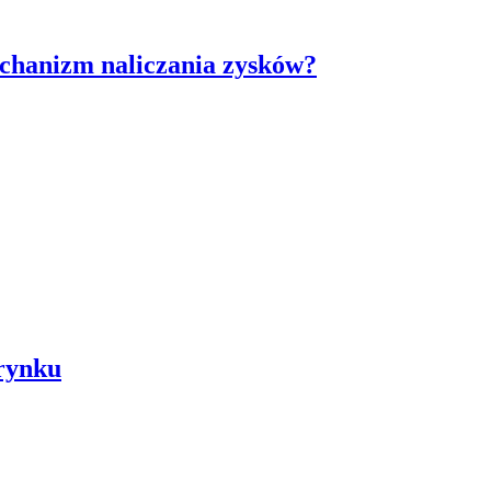
mechanizm naliczania zysków?
rynku