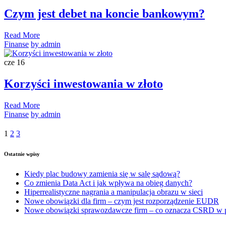
Czym jest debet na koncie bankowym?
Read More
Finanse
by admin
cze
16
Korzyści inwestowania w złoto
Read More
Finanse
by admin
1
2
3
Ostatnie wpisy
Kiedy plac budowy zamienia się w salę sądową?
Co zmienia Data Act i jak wpływa na obieg danych?
Hiperrealistyczne nagrania a manipulacja obrazu w sieci
Nowe obowiązki dla firm – czym jest rozporządzenie EUDR
Nowe obowiązki sprawozdawcze firm – co oznacza CSRD w 