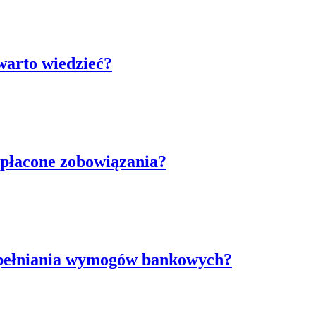
warto wiedzieć?
spłacone zobowiązania?
 spełniania wymogów bankowych?