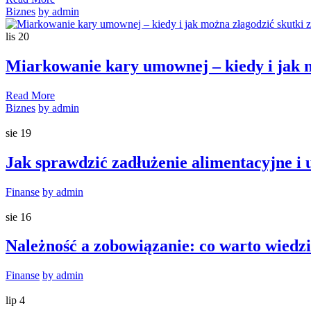
Biznes
by admin
lis
20
Miarkowanie kary umownej – kiedy i jak 
Read More
Biznes
by admin
sie
19
Jak sprawdzić zadłużenie alimentacyjne i
Finanse
by admin
sie
16
Należność a zobowiązanie: co warto wiedz
Finanse
by admin
lip
4