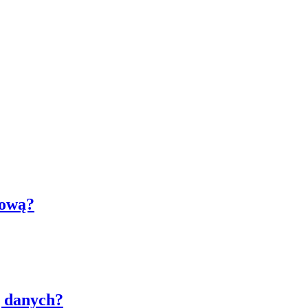
dową?
g danych?