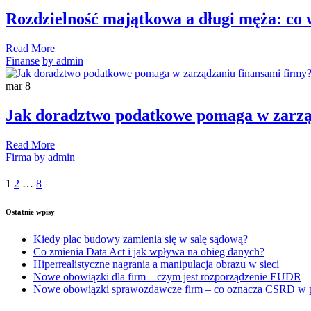
Rozdzielność majątkowa a długi męża: co 
Read More
Finanse
by admin
mar
8
Jak doradztwo podatkowe pomaga w zarzą
Read More
Firma
by admin
1
2
…
8
Ostatnie wpisy
Kiedy plac budowy zamienia się w salę sądową?
Co zmienia Data Act i jak wpływa na obieg danych?
Hiperrealistyczne nagrania a manipulacja obrazu w sieci
Nowe obowiązki dla firm – czym jest rozporządzenie EUDR
Nowe obowiązki sprawozdawcze firm – co oznacza CSRD w 