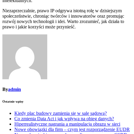
intelektualnych.
Niezaprzeczalnie, prawo IP odgrywa istotną rolę w dzisiejszym
społeczeństwie, chroniąc twórców i innowatorów oraz promując
rozwój nowych technologii i idei. Warto zrozumieć, jak działa to
prawo i jakie korzyści może przynieść.
By
admin
Ostatnie wpisy
Kiedy plac budowy zamienia się w salę sądową?
Co zmienia Data Act i jak wpływa na obieg danych?
Hiperrealistyczne nagrania a manipulacja obrazu w sieci
Nowe obowiązki dla firm – czym jest rozporządzenie EUDR