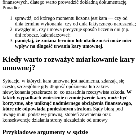
finansowych, dlatego warto prowadzić dokładną dokumentację.
Ponadto:
sprawdź, od którego momentu liczona jest kara — czy od
dnia terminu wykonania, czy od dnia faktycznego naruszenia;
uwzględnij, czy umowa precyzuje sposób liczenia dni (np.
dni robocze, kalendarzowe);
pamiętaj, że zmiana terminu lub okoliczności może mieć
wpływ na długość trwania kary umownej.
Kiedy warto rozważyć miarkowanie kary
umownej?
Sytuacje, w których kara umowna jest nadmierna, zdarzają się
często, szczególnie gdy długość opóźnienia lub zakres
niewykonania przekracza to, co uzasadnia rzeczywista szkoda.
W
takich wypadkach wniesienie o zmniejszenie kary może być
korzystne, aby uniknąć nadmiernego obciążenia finansowego,
które nie odpowiada poniesionym stratom.
Sądy biorą pod
uwagę m.in. podstawę prawną, stopień zawinienia oraz
konsekwencje działania strony niezależnie od umowy.
Przykładowe argumenty w sądzie