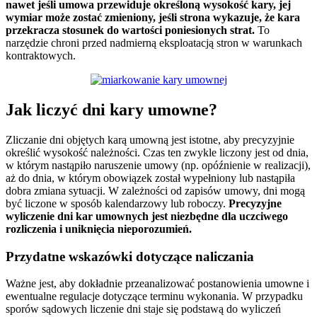
nawet jeśli umowa przewiduje określoną wysokość kary, jej
wymiar może zostać zmieniony, jeśli strona wykazuje, że kara
przekracza stosunek do wartości poniesionych strat.
To
narzędzie chroni przed nadmierną eksploatacją stron w warunkach
kontraktowych.
Jak liczyć dni kary umowne?
Zliczanie dni objętych karą umowną jest istotne, aby precyzyjnie
określić wysokość należności. Czas ten zwykle liczony jest od dnia,
w którym nastąpiło naruszenie umowy (np. opóźnienie w realizacji),
aż do dnia, w którym obowiązek został wypełniony lub nastąpiła
dobra zmiana sytuacji. W zależności od zapisów umowy, dni mogą
być liczone w sposób kalendarzowy lub roboczy.
Precyzyjne
wyliczenie dni kar umownych jest niezbędne dla uczciwego
rozliczenia i uniknięcia nieporozumień.
Przydatne wskazówki dotyczące naliczania
Ważne jest, aby dokładnie przeanalizować postanowienia umowne i
ewentualne regulacje dotyczące terminu wykonania. W przypadku
sporów sądowych liczenie dni staje się podstawą do wyliczeń