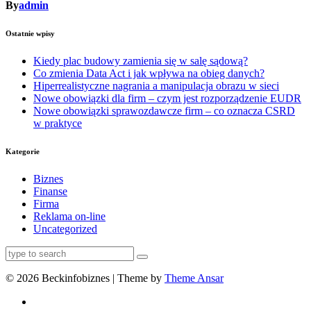
By
admin
Ostatnie wpisy
Kiedy plac budowy zamienia się w salę sądową?
Co zmienia Data Act i jak wpływa na obieg danych?
Hiperrealistyczne nagrania a manipulacja obrazu w sieci
Nowe obowiązki dla firm – czym jest rozporządzenie EUDR
Nowe obowiązki sprawozdawcze firm – co oznacza CSRD
w praktyce
Kategorie
Biznes
Finanse
Firma
Reklama on-line
Uncategorized
© 2026 Beckinfobiznes | Theme by
Theme Ansar