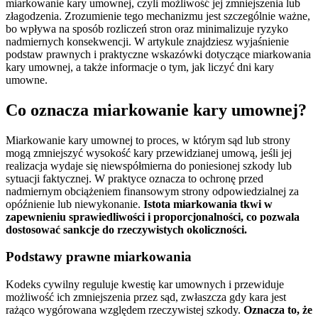
miarkowanie kary umownej, czyli możliwość jej zmniejszenia lub
złagodzenia. Zrozumienie tego mechanizmu jest szczególnie ważne,
bo wpływa na sposób rozliczeń stron oraz minimalizuje ryzyko
nadmiernych konsekwencji. W artykule znajdziesz wyjaśnienie
podstaw prawnych i praktyczne wskazówki dotyczące miarkowania
kary umownej, a także informacje o tym, jak liczyć dni kary
umowne.
Co oznacza miarkowanie kary umownej?
Miarkowanie kary umownej to proces, w którym sąd lub strony
mogą zmniejszyć wysokość kary przewidzianej umową, jeśli jej
realizacja wydaje się niewspółmierna do poniesionej szkody lub
sytuacji faktycznej. W praktyce oznacza to ochronę przed
nadmiernym obciążeniem finansowym strony odpowiedzialnej za
opóźnienie lub niewykonanie.
Istota miarkowania tkwi w
zapewnieniu sprawiedliwości i proporcjonalności, co pozwala
dostosować sankcje do rzeczywistych okoliczności.
Podstawy prawne miarkowania
Kodeks cywilny reguluje kwestię kar umownych i przewiduje
możliwość ich zmniejszenia przez sąd, zwłaszcza gdy kara jest
rażąco wygórowana względem rzeczywistej szkody.
Oznacza to, że